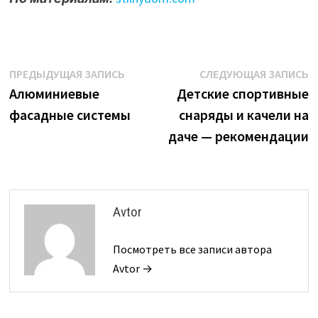
Навигация
Предыдущая
С
ПРЕДЫДУЩАЯ ЗАПИСЬ
СЛЕДУЮЩАЯ ЗАПИСЬ
запись:
з
Алюминиевые
Детские спортивные
по
фасадные системы
снаряды и качели на
записям
даче — рекомендации
Avtor
Посмотреть все записи автора
Avtor →