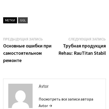
МЕТКИ
GGL
Навигация
Предыдущая
С
ПРЕДЫДУЩАЯ ЗАПИСЬ
СЛЕДУЮЩАЯ ЗАПИСЬ
запись:
з
Основные ошибки при
Трубная продукция
по
самостоятельном
Rehau: RauTitan Stabil
записям
ремонте
Avtor
Посмотреть все записи автора
Avtor →