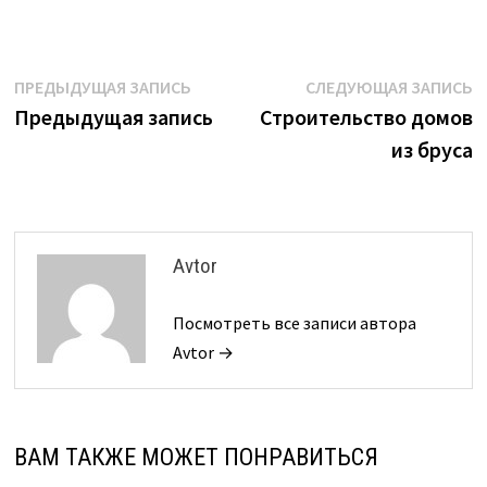
Навигация
Предыдущая
С
ПРЕДЫДУЩАЯ ЗАПИСЬ
СЛЕДУЮЩАЯ ЗАПИСЬ
запись:
з
Предыдущая запись
Строительство домов
по
из бруса
записям
Avtor
Посмотреть все записи автора
Avtor →
ВАМ ТАКЖЕ МОЖЕТ ПОНРАВИТЬСЯ