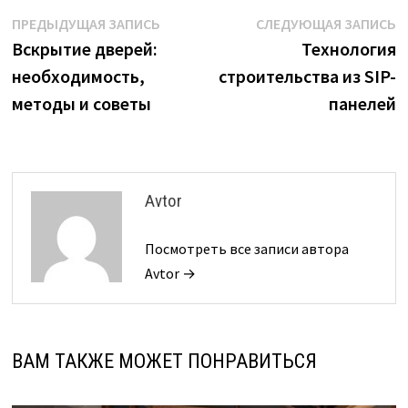
Навигация
Предыдущая
С
ПРЕДЫДУЩАЯ ЗАПИСЬ
СЛЕДУЮЩАЯ ЗАПИСЬ
запись:
з
Вскрытие дверей:
Технология
по
необходимость,
строительства из SIP-
записям
методы и советы
панелей
Avtor
Посмотреть все записи автора
Avtor →
ВАМ ТАКЖЕ МОЖЕТ ПОНРАВИТЬСЯ