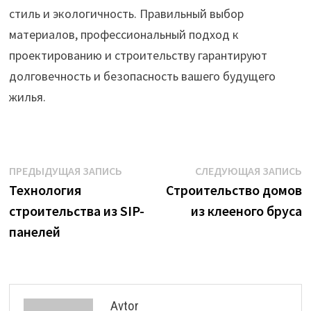
стиль и экологичность. Правильный выбор
материалов, профессиональный подход к
проектированию и строительству гарантируют
долговечность и безопасность вашего будущего
жилья.
Навигация
Предыдущая
С
ПРЕДЫДУЩАЯ ЗАПИСЬ
СЛЕДУЮЩАЯ ЗАПИСЬ
запись:
з
Технология
Строительство домов
по
строительства из SIP-
из клееного бруса
записям
панелей
Avtor