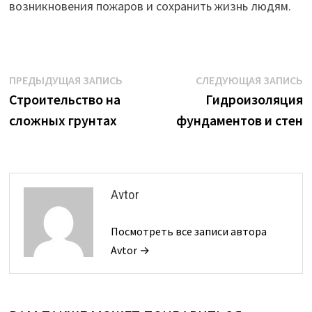
возникновения пожаров и сохранить жизнь людям.
Навигация
Предыдущая
С
ПРЕДЫДУЩАЯ ЗАПИСЬ
СЛЕДУЮЩАЯ ЗАПИСЬ
запись:
з
Строительство на
Гидроизоляция
по
сложных грунтах
фундаментов и стен
записям
Avtor
Посмотреть все записи автора
Avtor →