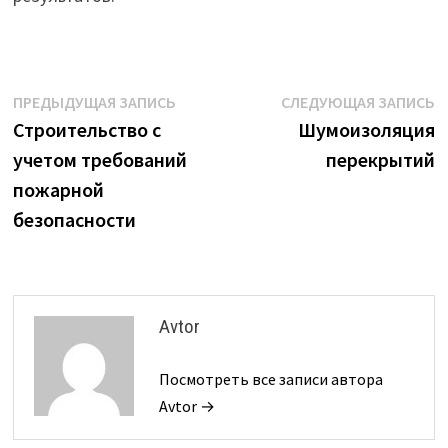
Навигация
Предыдущая
С
ПРЕДЫДУЩАЯ ЗАПИСЬ
СЛЕДУЮЩАЯ ЗАПИСЬ
запись:
з
Строительство с
Шумоизоляция
по
учетом требований
перекрытий
записям
пожарной
безопасности
Avtor
Посмотреть все записи автора
Avtor →