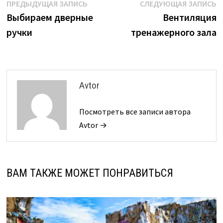
Навигация
Предыдущая
С
ПРЕДЫДУЩАЯ ЗАПИСЬ
СЛЕДУЮЩАЯ ЗАПИСЬ
запись:
з
Выбираем дверные
Вентиляция
по
ручки
тренажерного зала
записям
Avtor
Посмотреть все записи автора
Avtor →
ВАМ ТАКЖЕ МОЖЕТ ПОНРАВИТЬСЯ