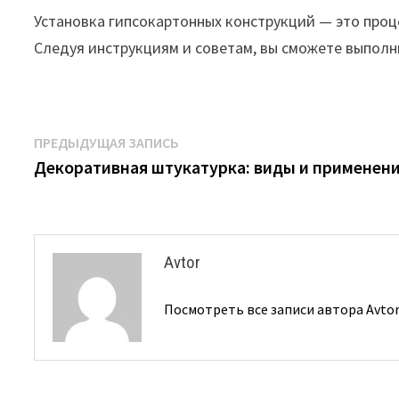
Установка гипсокартонных конструкций — это проц
Следуя инструкциям и советам, вы сможете выполн
Навигация
Предыдущая
ПРЕДЫДУЩАЯ ЗАПИСЬ
запись:
Декоративная штукатурка: виды и применен
по
записям
Avtor
Посмотреть все записи автора Avto