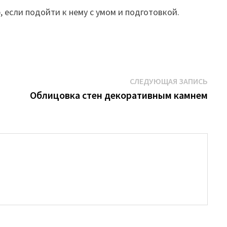
 если подойти к нему с умом и подготовкой.
Сле
СЛЕДУЮЩАЯ ЗАПИСЬ
запи
Облицовка стен декоративным камнем