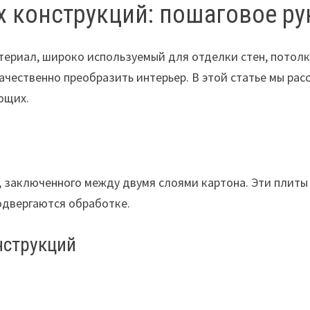
х конструкций: пошаговое р
териал, широко используемый для отделки стен, потолк
ачественно преобразить интерьер. В этой статье мы ра
ющих.
са, заключенного между двумя слоями картона. Эти плит
одвергаются обработке.
нструкций