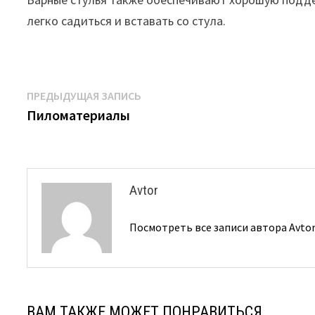
легко садиться и вставать со стула.
Навигация
Предыдущая
ПРЕДЫДУЩАЯ ЗАПИСЬ
запись:
Пиломатериалы
по
записям
Avtor
Посмотреть все записи автора Avto
ВАМ ТАКЖЕ МОЖЕТ ПОНРАВИТЬСЯ