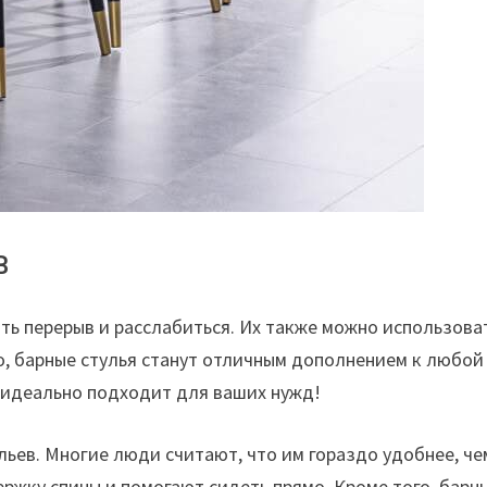
в
ть перерыв и расслабиться. Их также можно использоват
го, барные стулья станут отличным дополнением к любой
о идеально подходит для ваших нужд!
ьев. Многие люди считают, что им гораздо удобнее, че
жку спины и помогают сидеть прямо. Кроме того, барны