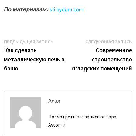
По материалам:
stilnydom.com
Навигация
Предыдущая
С
ПРЕДЫДУЩАЯ ЗАПИСЬ
СЛЕДУЮЩАЯ ЗАПИСЬ
запись:
з
Как сделать
Современное
по
металлическую печь в
строительство
записям
баню
складских помещений
Avtor
Посмотреть все записи автора
Avtor →