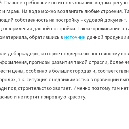
. Главное требование по использованию водных ресурсо
с и гараж. На воде можно воздвигать любые строения. Та
щий собственность на постройку – судовой документ. 
од оформления данной постройки. Также проживание в т
ломатериала, обратившись в
источник
данной продукции
или дебаркадеры, которые подвержены постоянному воз
оформления, прогнозы развития такой отрасли, более 
т расти цены, особенно в больших городах и, соответств
ородах, т.к. ситуация с недвижимостью в провинции выг
и под строительство хватает. Именно поэтому там нет 
асиво и не портят природную красоту.