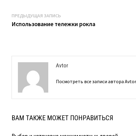
Навигация
Предыдущая
ПРЕДЫДУЩАЯ ЗАПИСЬ
запись:
Использование тележки рокла
по
записям
Avtor
Посмотреть все записи автора Avto
ВАМ ТАКЖЕ МОЖЕТ ПОНРАВИТЬСЯ