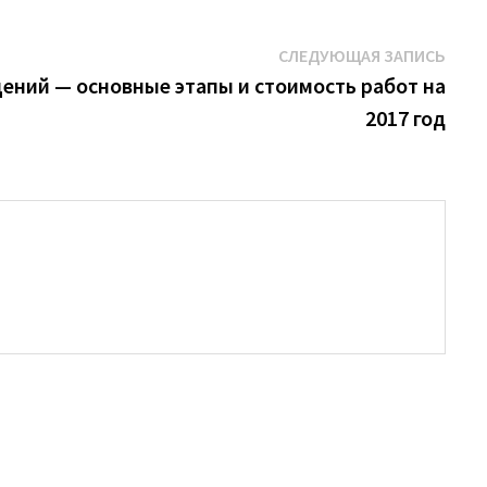
Сле
СЛЕДУЮЩАЯ ЗАПИСЬ
запи
ений — основные этапы и стоимость работ на
2017 год