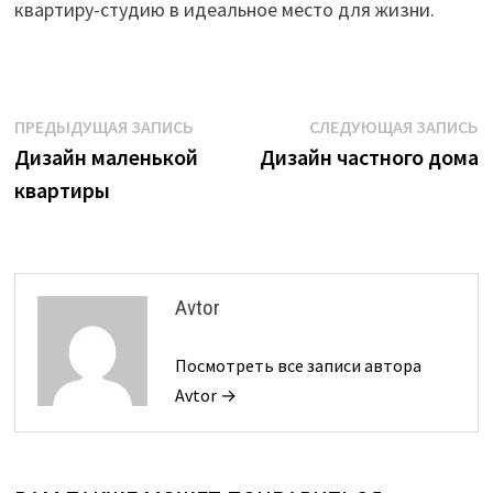
квартиру-студию в идеальное место для жизни.
Навигация
Предыдущая
С
ПРЕДЫДУЩАЯ ЗАПИСЬ
СЛЕДУЮЩАЯ ЗАПИСЬ
запись:
з
Дизайн маленькой
Дизайн частного дома
по
квартиры
записям
Avtor
Посмотреть все записи автора
Avtor →