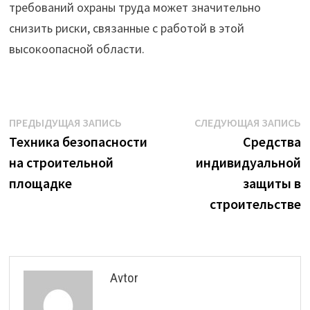
требований охраны труда может значительно
снизить риски, связанные с работой в этой
высокоопасной области.
Навигация
Предыдущая
С
ПРЕДЫДУЩАЯ ЗАПИСЬ
СЛЕДУЮЩАЯ ЗАПИСЬ
запись:
з
Техника безопасности
Средства
по
на строительной
индивидуальной
записям
площадке
защиты в
строительстве
Avtor