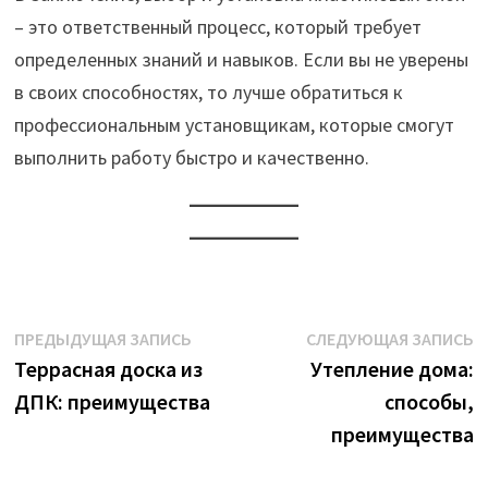
– это ответственный процесс, который требует
определенных знаний и навыков. Если вы не уверены
в своих способностях, то лучше обратиться к
профессиональным установщикам, которые смогут
выполнить работу быстро и качественно.
Навигация
Предыдущая
С
ПРЕДЫДУЩАЯ ЗАПИСЬ
СЛЕДУЮЩАЯ ЗАПИСЬ
запись:
з
Террасная доска из
Утепление дома:
по
ДПК: преимущества
способы,
записям
преимущества