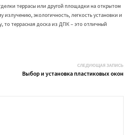
отделки террасы или другой площадки на открытом
у излучению, экологичность, легкость установки и
у, то террасная доска из ДПК – это отличный
Сле
СЛЕДУЮЩАЯ ЗАПИСЬ
запи
Выбор и установка пластиковых окон