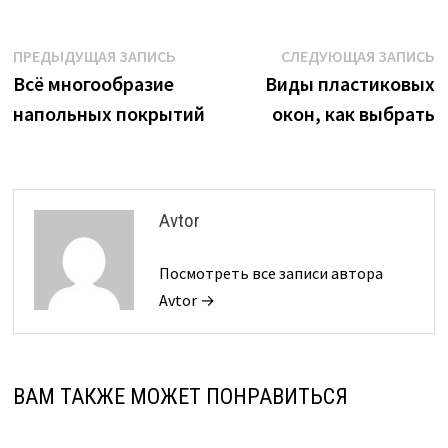
Навигация
Предыдущая
С
ПРЕДЫДУЩАЯ ЗАПИСЬ
СЛЕДУЮЩАЯ ЗАПИСЬ
запись:
з
Всё многообразие
Виды пластиковых
по
напольных покрытий
окон, как выбрать
записям
Avtor
Посмотреть все записи автора
Avtor →
ВАМ ТАКЖЕ МОЖЕТ ПОНРАВИТЬСЯ