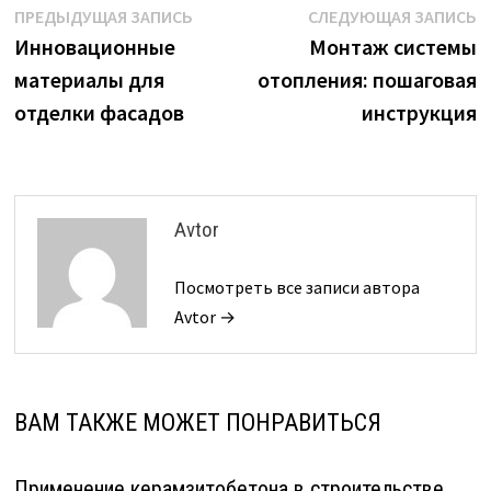
Навигация
Предыдущая
С
ПРЕДЫДУЩАЯ ЗАПИСЬ
СЛЕДУЮЩАЯ ЗАПИСЬ
запись:
з
Инновационные
Монтаж системы
по
материалы для
отопления: пошаговая
записям
отделки фасадов
инструкция
Avtor
Посмотреть все записи автора
Avtor →
ВАМ ТАКЖЕ МОЖЕТ ПОНРАВИТЬСЯ
Применение керамзитобетона в строительстве