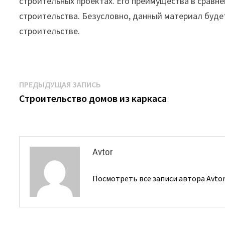
строительных проектах. Его преимущества в срав
строительства. Безусловно, данный материал буде
строительстве.
Навигация
Предыдущая
ПРЕДЫДУЩАЯ ЗАПИСЬ
запись:
Строительство домов из каркаса
по
записям
Avtor
Посмотреть все записи автора Avto