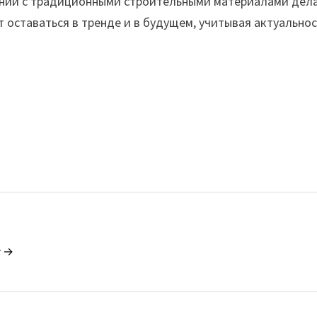
нении с традиционными строительными материалами дел
т оставаться в тренде и в будущем, учитывая актуально
r →