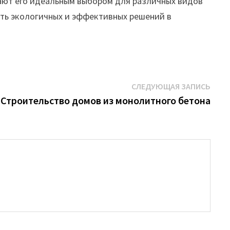
ают его идеальным выбором для различных видов
сть экологичных и эффективных решений в
Сле
СЛЕДУЮЩАЯ ЗАПИСЬ
запи
Строительство домов из монолитного бетона