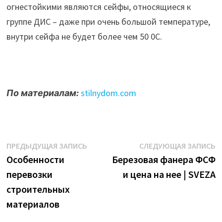
огнестойкими являются сейфы, относящиеся к
группе ДИС – даже при очень большой температуре,
внутри сейфа не будет более чем 50 0С.
По материалам:
stilnydom.com
Навигация
Предыдущая
С
ПРЕДЫДУЩАЯ ЗАПИСЬ
СЛЕДУЮЩАЯ ЗАПИСЬ
запись:
з
Особенности
Березовая фанера ФСФ
по
перевозки
и цена на нее | SVEZA
записям
строительных
материалов