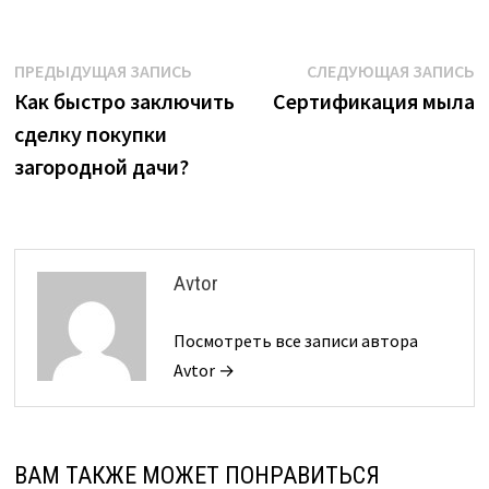
Навигация
Предыдущая
С
ПРЕДЫДУЩАЯ ЗАПИСЬ
СЛЕДУЮЩАЯ ЗАПИСЬ
запись:
з
Как быстро заключить
Сертификация мыла
по
сделку покупки
записям
загородной дачи?
Avtor
Посмотреть все записи автора
Avtor →
ВАМ ТАКЖЕ МОЖЕТ ПОНРАВИТЬСЯ