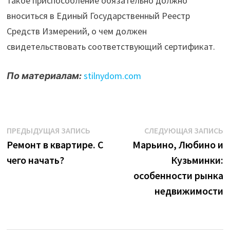
такое приспособление обязательно должно
вноситься в Единый Государственный Реестр
Средств Измерений, о чем должен
свидетельствовать соответствующий сертификат.
По материалам:
stilnydom.com
Навигация
Предыдущая
С
ПРЕДЫДУЩАЯ ЗАПИСЬ
СЛЕДУЮЩАЯ ЗАПИСЬ
запись:
з
Ремонт в квартире. С
Марьино, Любино и
по
чего начать?
Кузьминки:
записям
особенности рынка
недвижимости