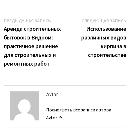
Навигация
Предыдущая
С
ПРЕДЫДУЩАЯ ЗАПИСЬ
СЛЕДУЮЩАЯ ЗАПИСЬ
запись:
з
Аренда строительных
Использование
по
бытовок в Видном:
различных видов
записям
практичное решение
кирпича в
для строительных и
строительстве
ремонтных работ
Avtor
Посмотреть все записи автора
Avtor →