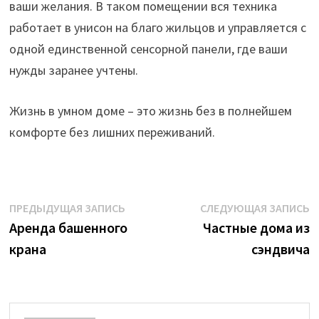
ваши желания. В таком помещении вся техника
работает в унисон на благо жильцов и управляется с
одной единственной сенсорной панели, где ваши
нужды заранее учтены.
Жизнь в умном доме – это жизнь без в полнейшем
комфорте без лишних переживаний.
Навигация
Предыдущая
С
ПРЕДЫДУЩАЯ ЗАПИСЬ
СЛЕДУЮЩАЯ ЗАПИСЬ
запись:
з
Аренда башенного
Частные дома из
по
крана
сэндвича
записям