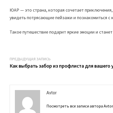
ЮАР — это страна, которая сочетает приключения,
увидеть потрясающие пейзажи и познакомиться с 
Такое путешествие подарит яркие эмоции и стане
Навигация
Предыдущая
ПРЕДЫДУЩАЯ ЗАПИСЬ
запись:
Как выбрать забор из профлиста для вашего 
по
записям
Avtor
Посмотреть все записи автора Avto