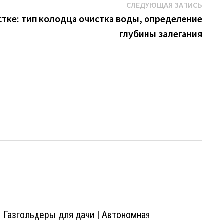
Сле
СЛЕДУЮЩАЯ ЗАПИСЬ
запи
стке: тип колодца очистка воды, определение
глубины залегания
Газгольдеры для дачи | Автономная