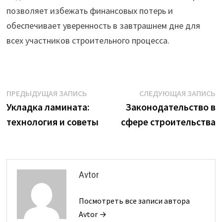
позволяет избежать финансовых потерь и
обеспечивает уверенность в завтрашнем дне для
всех участников строительного процесса.
Навигация
Предыдущая
С
ПРЕДЫДУЩАЯ ЗАПИСЬ
СЛЕДУЮЩАЯ ЗАПИСЬ
запись:
з
Укладка ламината:
Законодательство в
по
технология и советы
сфере строительства
записям
Avtor
Посмотреть все записи автора
Avtor →