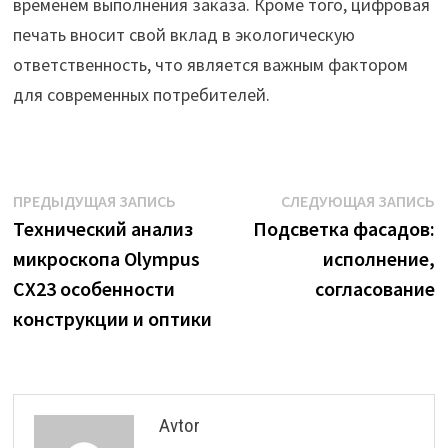
временем выполнения заказа. Кроме того, цифровая
печать вносит свой вклад в экологическую
ответственность, что является важным фактором
для современных потребителей.
Навигация
Предыдущая
С
ПРЕДЫДУЩАЯ ЗАПИСЬ
СЛЕДУЮЩАЯ ЗАПИСЬ
запись:
з
Технический анализ
Подсветка фасадов:
по
микроскопа Olympus
исполнение,
записям
CX23 особенности
согласование
конструкции и оптики
Avtor