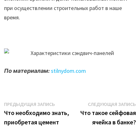
при осуществлении строительных работ в наше
время.
По материалам:
stilnydom.com
Навигация
Предыдущая
С
ПРЕДЫДУЩАЯ ЗАПИСЬ
СЛЕДУЮЩАЯ ЗАПИСЬ
запись:
з
Что необходимо знать,
Что такое сейфовая
по
приобретая цемент
ячейка в банке?
записям