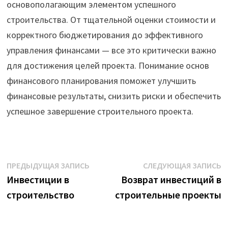
основополагающим элементом успешного
строительства. От тщательной оценки стоимости и
корректного бюджетирования до эффективного
управления финансами — все это критически важно
для достижения целей проекта. Понимание основ
финансового планирования поможет улучшить
финансовые результаты, снизить риски и обеспечить
успешное завершение строительного проекта.
Навигация
Предыдущая
С
ПРЕДЫДУЩАЯ ЗАПИСЬ
СЛЕДУЮЩАЯ ЗАПИСЬ
запись:
з
Инвестиции в
Возврат инвестиций в
по
строительство
строительные проекты
записям