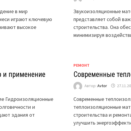
дение в мир
Звукоизоляционные мате
смеси играют ключевую
представляет собой важ
ечивают высокое
строительства. Она обе
минимизируя воздейств
РЕМОНТ
 и применение
Современные теп
Автор:
Avtor
27.11.2
ние Гидроизоляционные
Современные теплоизол
олговечности и
теплоизоляционные мат
щают здания от
строительства и ремонт
улучшить энергоэффекти