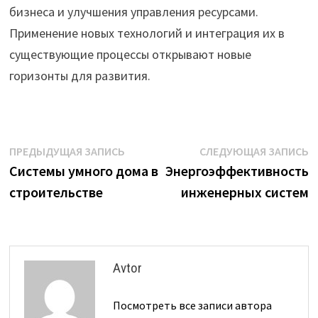
бизнеса и улучшения управления ресурсами.
Применение новых технологий и интеграция их в
существующие процессы открывают новые
горизонты для развития.
Навигация
Предыдущая
С
ПРЕДЫДУЩАЯ ЗАПИСЬ
СЛЕДУЮЩАЯ ЗАПИСЬ
запись:
з
Системы умного дома в
Энергоэффективность
по
строительстве
инженерных систем
записям
Avtor
Посмотреть все записи автора