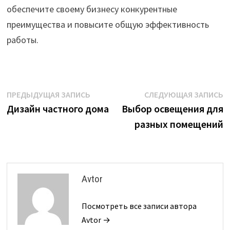
обеспечите своему бизнесу конкурентные
преимущества и повысите общую эффективность
работы.
Навигация
Предыдущая
С
ПРЕДЫДУЩАЯ ЗАПИСЬ
СЛЕДУЮЩАЯ ЗАПИСЬ
запись:
з
Дизайн частного дома
Выбор освещения для
по
разных помещений
записям
Avtor
Посмотреть все записи автора
Avtor →